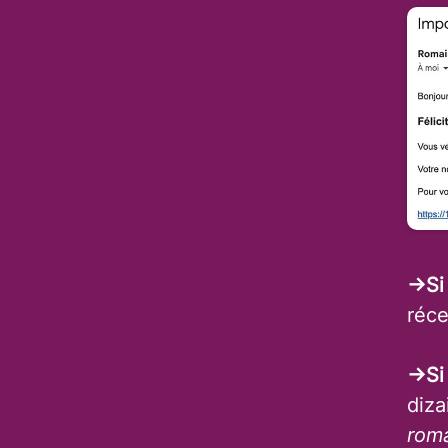
→Si
réce
→Si
diza
rom